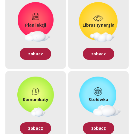
Plan lekcji
Librus synergia
zobacz
zobacz
Komunikaty
Stołówka
zobacz
zobacz