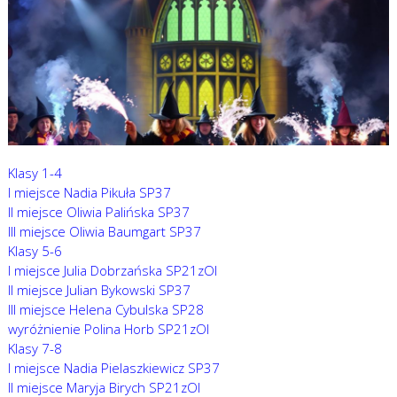
Klasy 1-4
I miejsce Nadia Pikuła SP37
II miejsce Oliwia Palińska SP37
III miejsce Oliwia Baumgart SP37
Klasy 5-6
I miejsce Julia Dobrzańska SP21zOI
II miejsce Julian Bykowski SP37
III miejsce Helena Cybulska SP28
wyróżnienie Polina Horb SP21zOI
Klasy 7-8
I miejsce Nadia Pielaszkiewicz SP37
II miejsce Maryja Birych SP21zOI