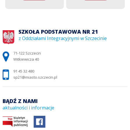
SZKOŁA PODSTAWOWA NR 21
z Oddziałami Integracyjnymi w Szczecinie
Adres pocztowy:
71-122 Szczecin
Witkiewicza 40
91 45 32 480
sp21@miasto.szczecin.pl
BĄDŹ Z NAMI
aktualności i informacje