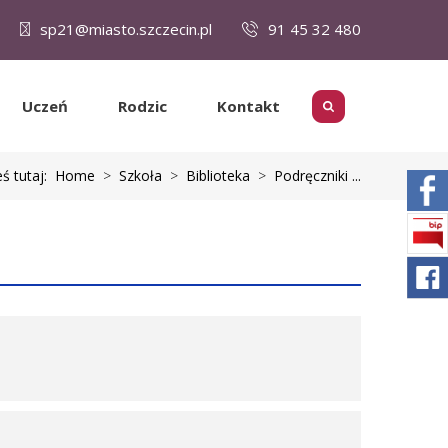
sp21@miasto.szczecin.pl
91 45 32 480
Uczeń
Rodzic
Kontakt
eś tutaj:
Home
>
Szkoła
>
Biblioteka
>
Podręczniki ...