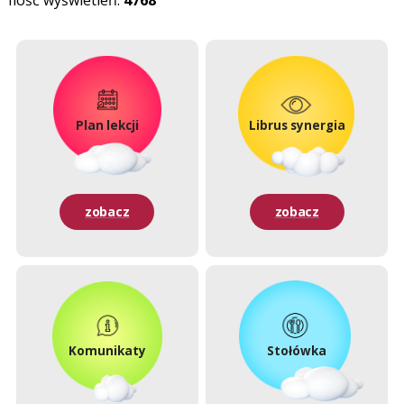
Ilość wyświetleń:
4768
Plan lekcji
Librus synergia
zobacz
zobacz
Komunikaty
Stołówka