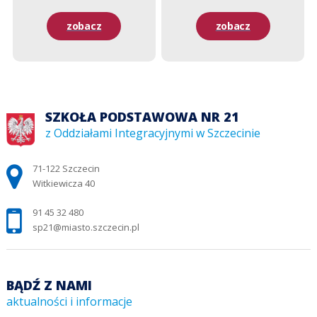
zobacz
zobacz
SZKOŁA PODSTAWOWA NR 21
z Oddziałami Integracyjnymi w Szczecinie
Adres pocztowy:
71-122 Szczecin
Witkiewicza 40
91 45 32 480
sp21@miasto.szczecin.pl
BĄDŹ Z NAMI
aktualności i informacje