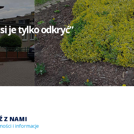
i je tylko odkryć”
Ź Z NAMI
ności i informacje