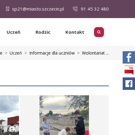
sp21@miasto.szczecin.pl
91 45 32 480
Uczeń
Rodzic
Kontakt
e
>
Uczeń
>
Informacje dla uczniów
>
Wolontariat ...