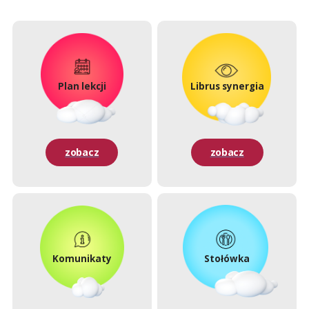
Plan lekcji
Librus synergia
zobacz
zobacz
Komunikaty
Stołówka