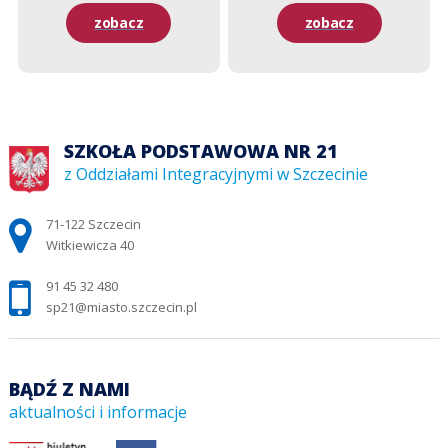
zobacz
zobacz
SZKOŁA PODSTAWOWA NR 21
z Oddziałami Integracyjnymi w Szczecinie
Adres pocztowy:
71-122 Szczecin
Witkiewicza 40
91 45 32 480
sp21@miasto.szczecin.pl
BĄDŹ Z NAMI
aktualności i informacje