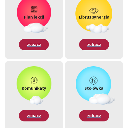
Plan lekcji
Librus synergia
zobacz
zobacz
Komunikaty
Stołówka
zobacz
zobacz