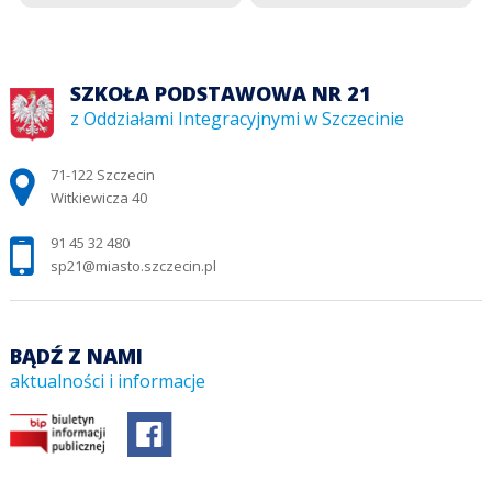
SZKOŁA PODSTAWOWA NR 21
z Oddziałami Integracyjnymi w Szczecinie
Adres pocztowy:
71-122 Szczecin
Witkiewicza 40
91 45 32 480
sp21@miasto.szczecin.pl
BĄDŹ Z NAMI
aktualności i informacje