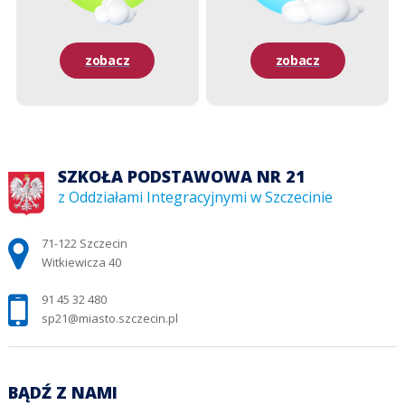
zobacz
zobacz
SZKOŁA PODSTAWOWA NR 21
z Oddziałami Integracyjnymi w Szczecinie
Adres pocztowy:
71-122 Szczecin
Witkiewicza 40
91 45 32 480
sp21@miasto.szczecin.pl
BĄDŹ Z NAMI