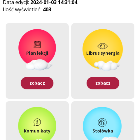
Data edycji:
2024-01-03 14:31:04
Ilość wyświetleń:
403
Plan lekcji
Librus synergia
zobacz
zobacz
Komunikaty
Stołówka