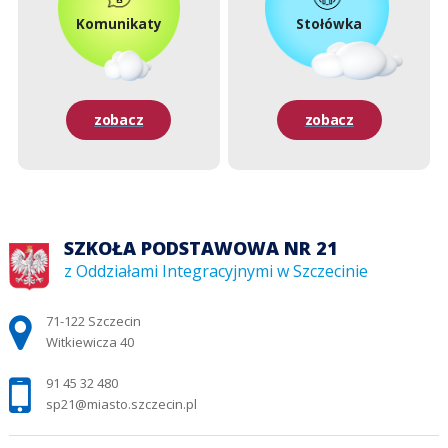
Komunikaty
Stołówka
zobacz
zobacz
SZKOŁA PODSTAWOWA NR 21
z Oddziałami Integracyjnymi w Szczecinie
Adres pocztowy:
71-122 Szczecin
Witkiewicza 40
91 45 32 480
sp21@miasto.szczecin.pl